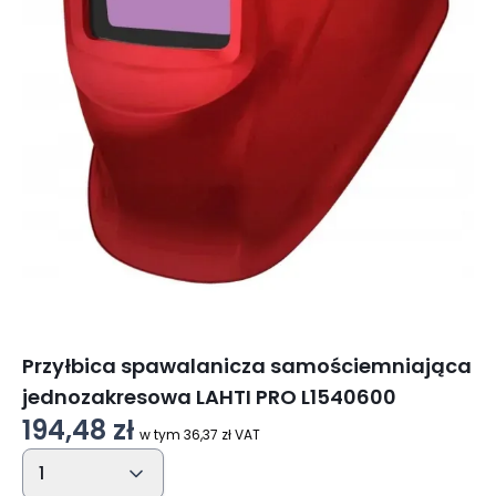
Przyłbica spawalanicza samościemniająca
jednozakresowa LAHTI PRO L1540600
194,48 zł
w tym 36,37 zł VAT
1