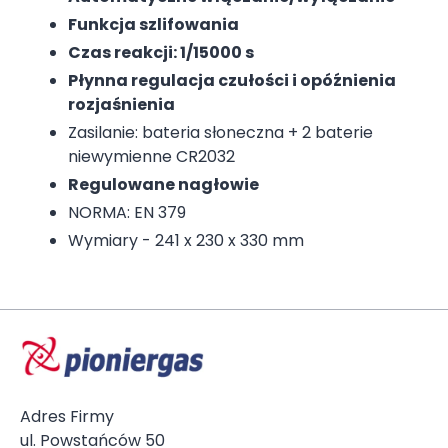
Funkcja szlifowania
Czas reakcji: 1/15000 s
Płynna regulacja czułości i opóźnienia
rozjaśnienia
Zasilanie: bateria słoneczna + 2 baterie
niewymienne CR2032
Regulowane nagłowie
NORMA: EN 379
Wymiary - 241 x 230 x 330 mm
Adres Firmy
ul. Powstańców 50