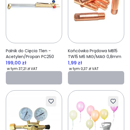
Palnik do Cięcia Tlen -
Końcówka Prądowa MB15
Acetylen/Propan PC250
TW15 M6 MIG/MAG 0,8mm
199,00 zł
1,99 zł
w tym 37,21 zł VAT
w tym 0,37 zł VAT