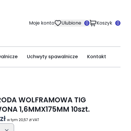
Moje konto
Ulubione
Koszyk
0
0
alnicze
Uchwyty spawalnicze
Kontakt
RODA WOLFRAMOWA TIG
ONA 1,6MMX175MM 10szt.
zł
w tym 20,57 zł VAT