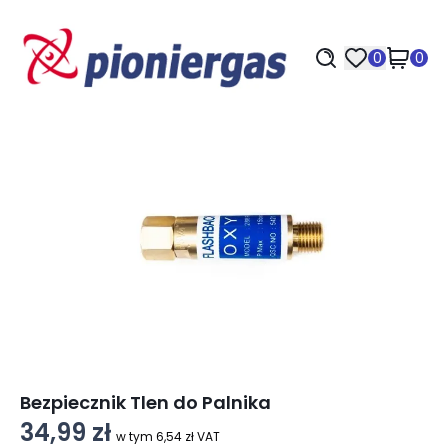
0
0
Bezpiecznik Tlen do Palnika
34,99 zł
w tym 6,54 zł VAT